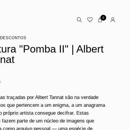
0
DESCONTOS
tura "Pomba II" | Albert
nat
0
ras traçadas por Albert Tannat são na verdade
tos que pertencem a um enigma, a um anagrama
o próprio artista consegue decifrar. Estas
s fazem parte de um núcleo de imagens que
a como arquivo pessoal — uma espécie de