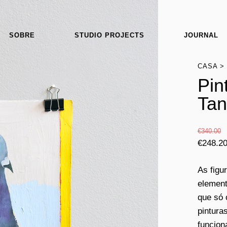
SOBRE
STUDIO PROJECTS
JOURNAL
CASA
Pin
Tan
€
340.00
€
248.2
As figu
elemen
que só 
pintura
funcion