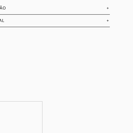
SÃO
+
AL
+