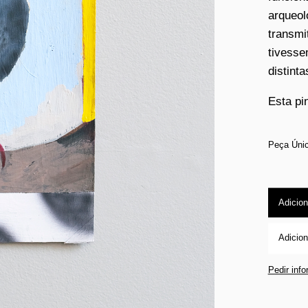
arqueol
transmi
tivesse
distinta
Esta pi
Peça Úni
Adicion
Adicion
Pedir inf