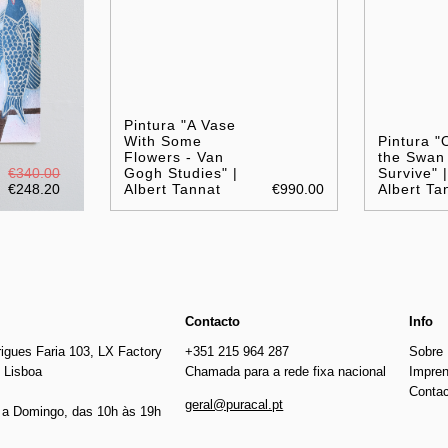
Pintura "A Vase
With Some
Pintura "
Flowers - Van
the Swan
€340.00
Gogh Studies" |
Survive" |
€248.20
Albert Tannat
€990.00
Albert Ta
Contacto
Info
igues Faria 103, LX Factory
+351 215 964 287
Sobre
 Lisboa
Chamada para a rede fixa nacional
Impre
Conta
geral@puracal.pt
a Domingo, das 10h às 19h