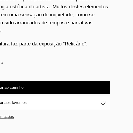
ogia estética do artista. Muitos destes elementos
tem uma sensação de inquietude, como se
m sido arrancados de tempos e narrativas
s.
ntura faz parte da exposição "Relicário".
ca
ar ao carrinho
ar aos favoritos
ormações