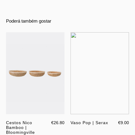
Poderá também gostar
Cestos Nico
€26.80
Vaso Pop | Serax
€9.00
Bamboo |
Bloomingville