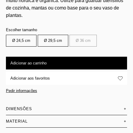
muito nórdica e orgânica. Utilize para guardar utensílios
de cozinha, mantas ou como base para o seu vaso de
plantas.
Escolher tamanho
Ø 24,5 cm
Ø 29,5 cm
Ø 36 cm
Adicionar ao carrinho
Adicionar aos favoritos
Pedir informações
DIMENSÕES
+
MATERIAL
+