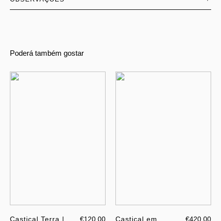
Poderá também gostar
Castiçal Terra |
€120.00
Castiçal em
€420.00