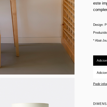
este im
complem
Design: P
Produzid
* Abat-Jou
Adicion
Adicion
Pedir inf
DIMEN