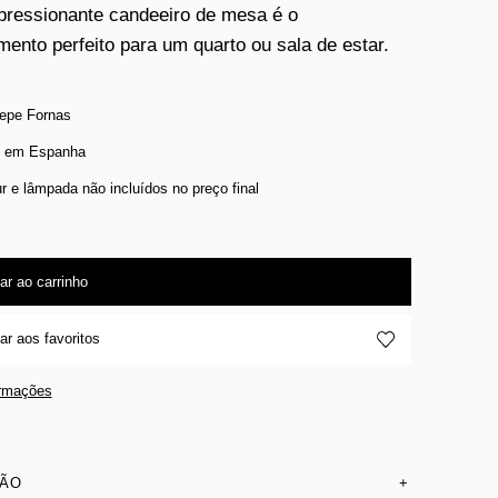
pressionante candeeiro de mesa é o
ento perfeito para um quarto ou sala de estar.
epe Fornas
o em Espanha
r e lâmpada não incluídos no preço final
ar ao carrinho
ar aos favoritos
ormações
SÃO
+