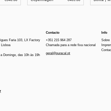
Contacto
Info
igues Faria 103, LX Factory
+351 215 964 287
Sobre
 Lisboa
Chamada para a rede fixa nacional
Impre
Conta
geral@puracal.pt
a Domingo, das 10h às 19h
r