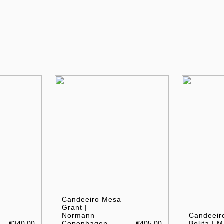
Candeeiro Mesa
Grant |
Normann
Candeeir
€340.00
Copenhagen
€405.00
Bolita | 