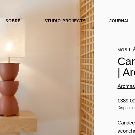
SOBRE
STUDIO PROJECTS
JOURNAL
MOBILI
Can
| A
Aromas
€
389.0
Disponibi
Candeei
aconche