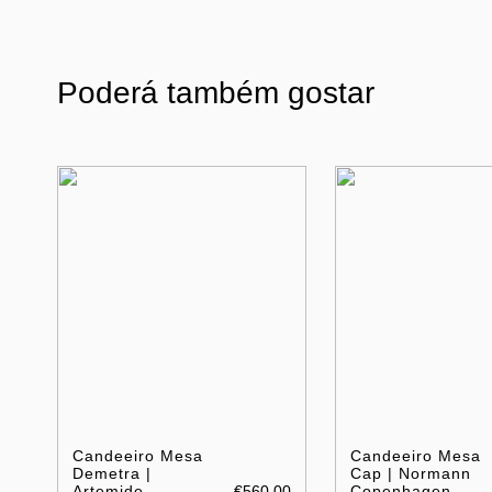
Poderá também gostar
Candeeiro Mesa
Candeeiro Mesa
Demetra |
Cap | Normann
Artemide
€560.00
Copenhagen