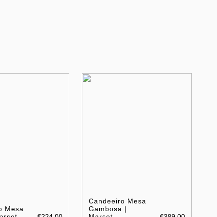
Candeeiro Mesa
o Mesa
Gambosa |
Marset
€224.00
Marset
€389.00