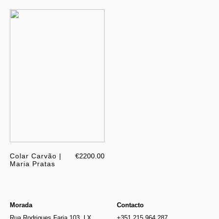
Colar Carvão |
€2200.00
Maria Pratas
Morada
Contacto
Rua Rodrigues Faria 103, LX
+351 215 964 287