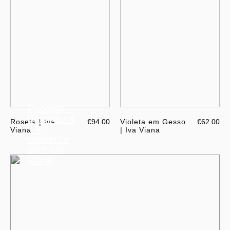
Podcast -
Episódio 4
Roseta | Iva
€94.00
Violeta em Gesso
€62.00
- À
Viana
| Iva Viana
conversa
com Iva
Viana