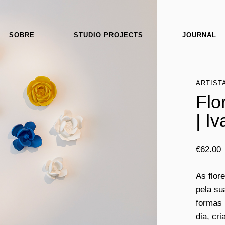
SOBRE
STUDIO PROJECTS
JOURNAL
ARTIST
Flo
| I
€
62.00
As flor
pela su
formas 
dia, cr