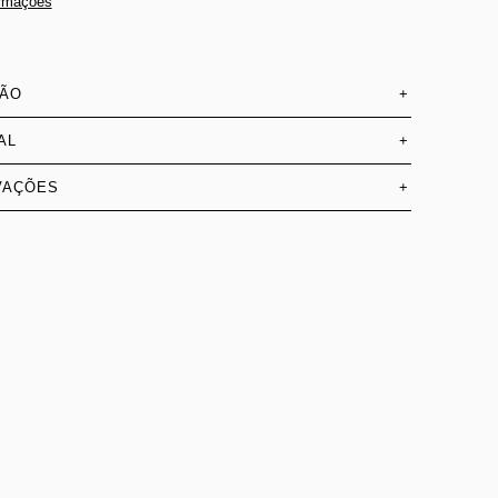
ormações
SÃO
+
AL
+
VAÇÕES
+