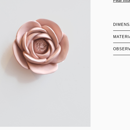
Pedir inf
DIMEN
MATERI
OBSER