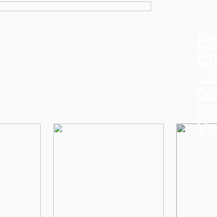
Po
Ep
- 
co
co
Vi