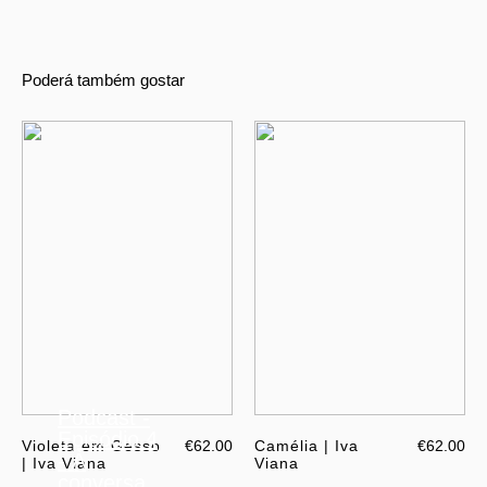
Poderá também gostar
Podcast -
Episódio 4
Violeta em Gesso
€62.00
Camélia | Iva
€62.00
- À
| Iva Viana
Viana
conversa