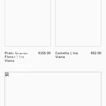
Podcast -
Prato Grande
€155.00
Camélia | Iva
€62.00
Episódio 4
Flores | Iva
Viana
- À
Viana
conversa
com Iva
Viana