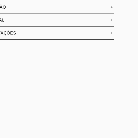
SÃO
+
AL
+
VAÇÕES
+