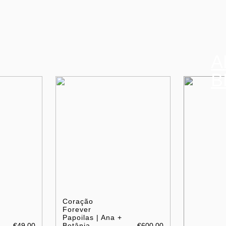
A
B
Coração
Forever
Papoilas | Ana +
€49.00
Betânia
€600.00