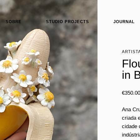
SOBRE
STUDIO PROJECTS
JOURNAL
ARTIST
Flo
in 
€
350.0
Ana Cru
criada 
cidade 
indústr