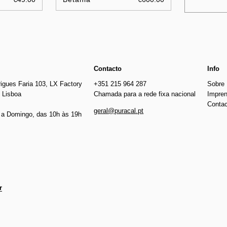
Contacto
Info
igues Faria 103, LX Factory
+351 215 964 287
Sobre
 Lisboa
Chamada para a rede fixa nacional
Impre
Conta
geral@puracal.pt
a Domingo, das 10h às 19h
r