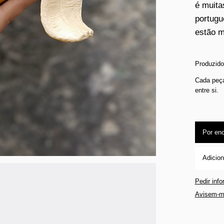
é muita
portugu
estão m
Produzido
Cada peça
entre si.
Por en
Adicion
Pedir inf
Avisem-m