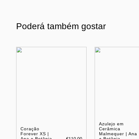
Poderá também gostar
Azulejo em
Coração
Cerâmica
Forever XS |
Malmequer | Ana
Ana + Betânia
€110.00
+ Betânia