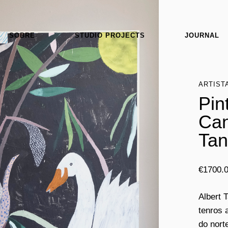
SOBRE
STUDIO PROJECTS
JOURNAL
ARTIST
Pin
Can
Tan
€
1700.
Albert 
tenros 
do nort