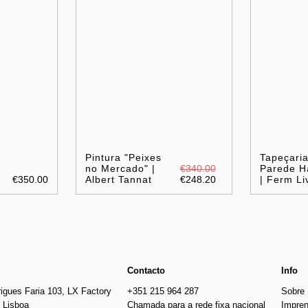
Pintura "Peixes
Tapeçari
no Mercado" |
€340.00
Parede H
€350.00
Albert Tannat
€248.20
| Ferm Li
Contacto
Info
igues Faria 103, LX Factory
+351 215 964 287
Sobre
 Lisboa
Chamada para a rede fixa nacional
Impre