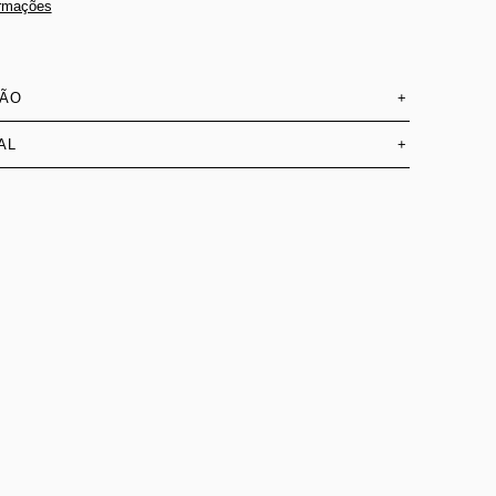
ormações
SÃO
+
AL
+