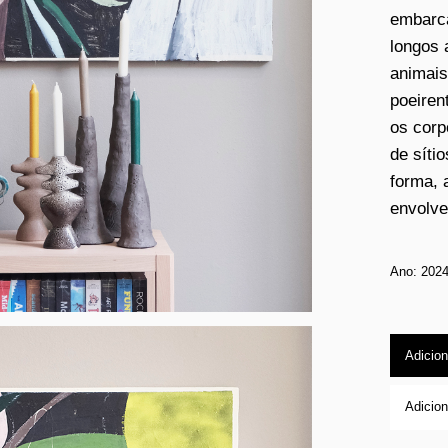
embarca
longos 
animais
poeiren
os corp
de síti
forma, 
envolve
Ano: 202
Adicion
Adicion