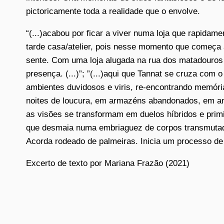
pictoricamente toda a realidade que o envolve.
“(...)acabou por ficar a viver numa loja que rapida
tarde casa/atelier, pois nesse momento que começa a
sente. Com uma loja alugada na rua dos matadouros 
presença. (...)”; ”(...)aqui que Tannat se cruza com
ambientes duvidosos e viris, re-encontrando memória
noites de loucura, em armazéns abandonados, em a
as visões se transformam em duelos híbridos e prim
que desmaia numa embriaguez de corpos transmuta
Acorda rodeado de palmeiras. Inicia um processo de 
Excerto de texto por Mariana Frazão (2021)