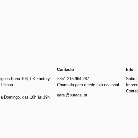
€340.00
€248.20
Contacto
Info
igues Faria 103, LX Factory
+351 215 964 287
Sobre
 Lisboa
Chamada para a rede fixa nacional
Impre
Conta
geral@puracal.pt
a Domingo, das 10h às 19h