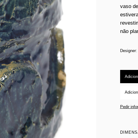
vaso de
estiver
revesti
não pla
Designer:
Adicion
Adicion
Pedir inf
DIMEN