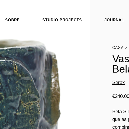
SOBRE
STUDIO PROJECTS
JOURNAL
CASA
Vas
Bel
Serax
€
240.0
Bela Sil
que as 
combina