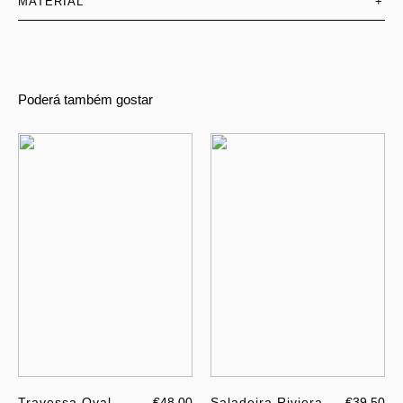
MATERIAL
+
Poderá também gostar
Travessa Oval
€48.00
Saladeira Riviera
€39.50