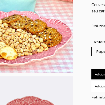
Couves 
seu car
Produzido
Escolher
Peque
Adicion
Adicion
Pedir inf