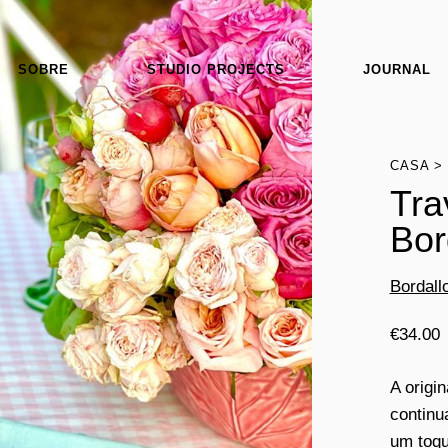
SOBRE
STUDIO PROJECTS
JOURNAL
CASA
Tra
Bor
Bordall
€
34.00
A origi
continu
um toqu