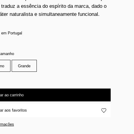
traduz a essência do espírito da marca, dado o
áter naturalista e simultaneamente funcional.
 em Portugal
 tamanho
no
Grande
ar ao carrinho
ar aos favoritos
ormações