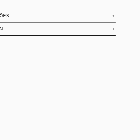
SÕES
+
AL
+