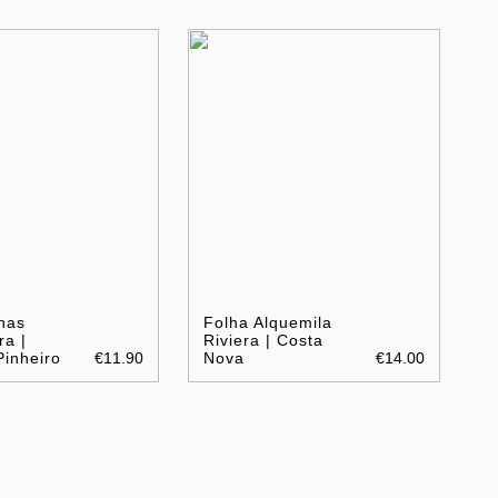
has
Folha Alquemila
ra |
Riviera | Costa
Pinheiro
€11.90
Nova
€14.00