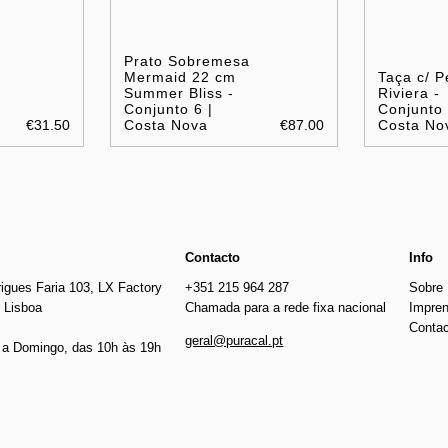
Prato Sobremesa
Mermaid 22 cm
Taça c/ P
Summer Bliss -
Riviera -
Conjunto 6 |
Conjunto 
€31.50
Costa Nova
€87.00
Costa No
Contacto
Info
igues Faria 103, LX Factory
+351 215 964 287
Sobre
 Lisboa
Chamada para a rede fixa nacional
Impre
Conta
geral@puracal.pt
a Domingo, das 10h às 19h