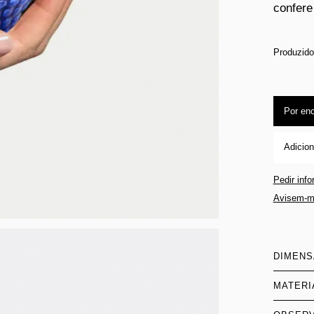
confere
Produzido
Por en
Adicion
Pedir inf
Avisem-m
DIMEN
MATERI