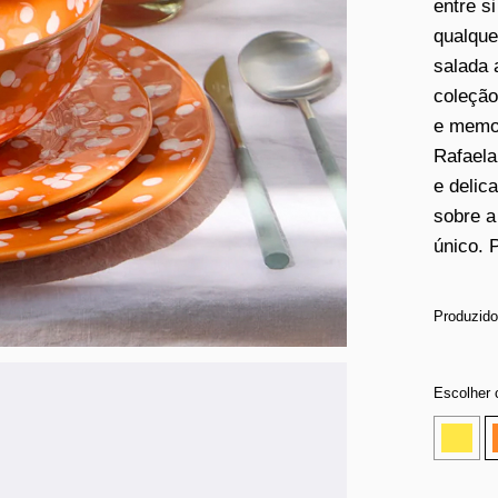
entre s
qualque
salada 
coleção
e memor
Rafaela
e delic
sobre a
único. 
Produzido
Escolher 