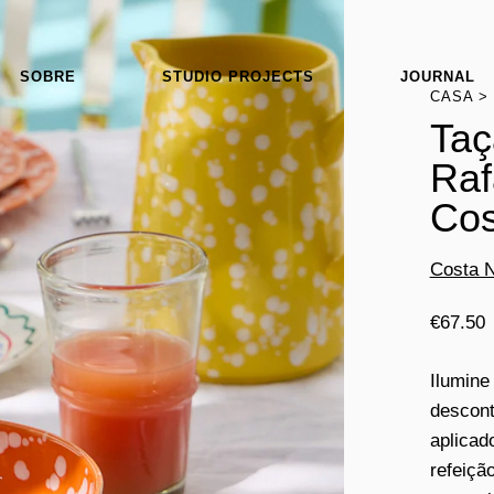
SOBRE
STUDIO PROJECTS
JOURNAL
CASA
Taç
Raf
Cos
Costa 
€
67.50
Ilumine
descont
aplicad
refeiçã