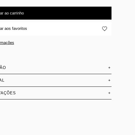
ar ao carrinho
ar aos favoritos
ormações
SÃO
+
AL
+
VAÇÕES
+