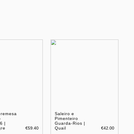
bremesa
Saleiro e
-
Pimenteiro
6 |
Guarda-Rios |
gre
€59.40
Quail
€42.00