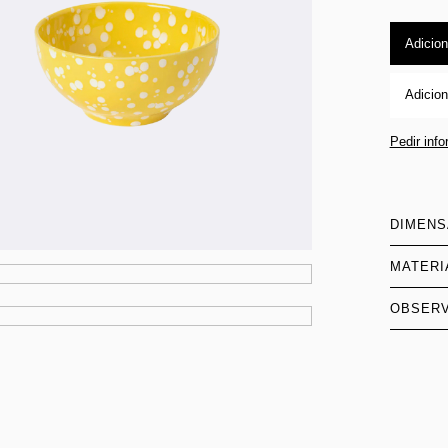
Adicion
Adicion
Pedir inf
DIMEN
MATERI
OBSER