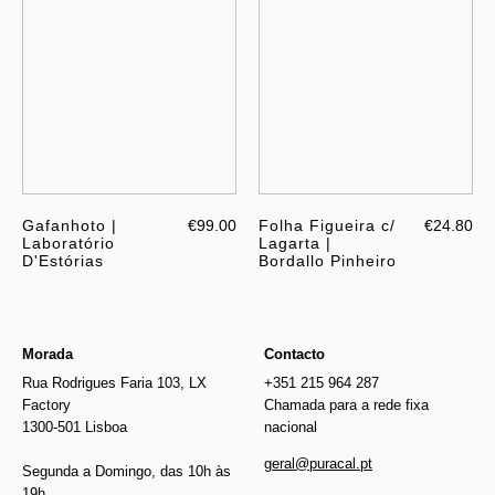
Gafanhoto |
€99.00
Folha Figueira c/
€24.80
Laboratório
Lagarta |
D'Estórias
Bordallo Pinheiro
Morada
Contacto
Rua Rodrigues Faria 103, LX
+351 215 964 287
Factory
Chamada para a rede fixa
1300-501 Lisboa
nacional
geral@puracal.pt
Segunda a Domingo, das 10h às
19h