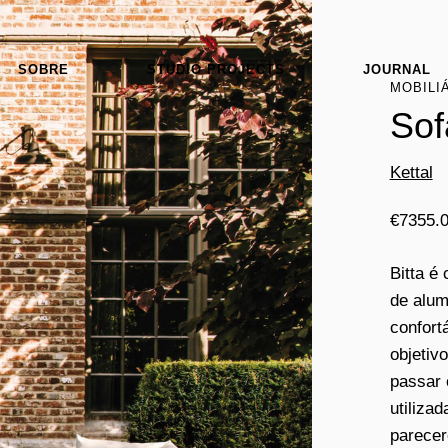
SOBRE
STUDIO PROJECTS
JOURNAL
MOBILI
Sof
Kettal
€
7355.
Bitta é
de alum
confort
objetiv
passar 
utiliza
parecer