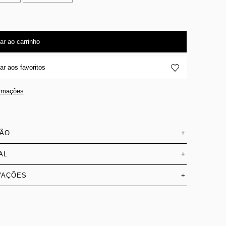
ar ao carrinho
ar aos favoritos
ormações
SÃO
+
AL
+
VAÇÕES
+