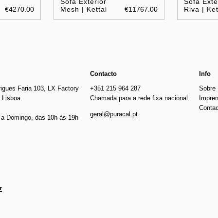
Sofá Exterior
Sofa Exte
€4270.00
Mesh | Kettal
€11767.00
Riva | Ket
Contacto
Info
igues Faria 103, LX Factory
+351 215 964 287
Sobre
 Lisboa
Chamada para a rede fixa nacional
Impre
Conta
geral@puracal.pt
a Domingo, das 10h às 19h
r