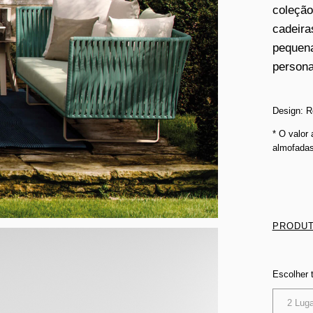
coleção
cadeira
pequena
persona
Design: R
* O valor
almofadas
PRODUT
Escolher
2 Lug