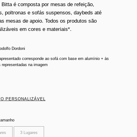
 Bitta é composta por mesas de refeição,
s, poltronas e sofás suspensos, daybeds até
s mesas de apoio. Todos os produtos são
lizáveis em cores e materiais*.
odolfo Dordoni
 apresentado corresponde ao sofá com base em alumínio + às
 representadas na imagem
O PERSONALIZÁVEL
 tamanho
ares
3 Lugares