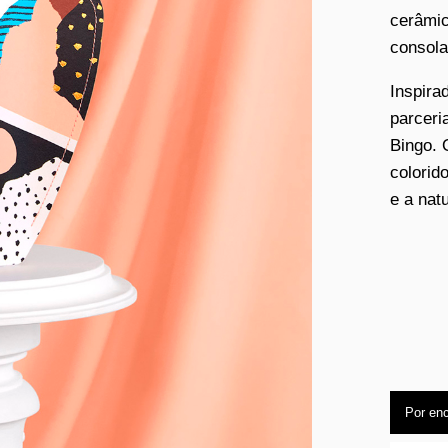
cerâmic
consola
Inspira
parceri
Bingo. 
colorid
e a nat
Por en