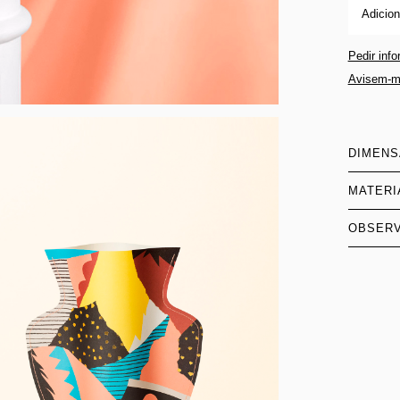
Adicion
Pedir inf
Avisem-m
DIMEN
MATERI
OBSER