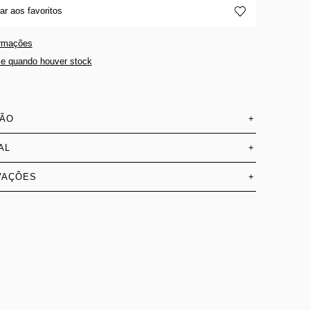
ar aos favoritos
ormações
e quando houver stock
SÃO
+
AL
+
VAÇÕES
+