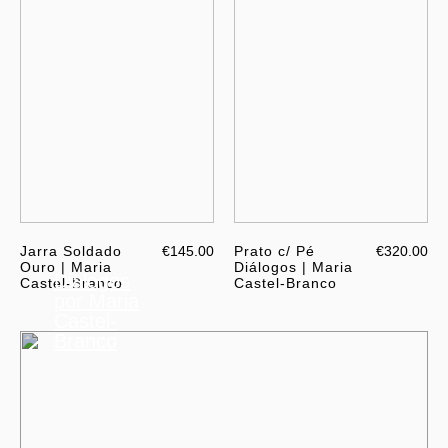
Jarra Soldado
€145.00
Prato c/ Pé
€320.00
Ouro | Maria
Diálogos | Maria
Diálogos
Castel-Branco
Castel-Branco
por Maria
Castel-
Branco