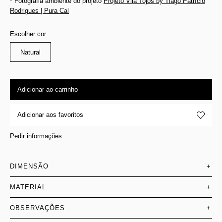
* Fotografia ambiente do projeto
Projeto Vila Tojos by Tiago Patrício
Rodrigues | Pura Cal
Escolher cor
Natural
Adicionar ao carrinho
Adicionar aos favoritos
Pedir informações
DIMENSÃO
+
MATERIAL
+
OBSERVAÇÕES
+