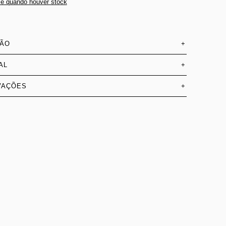
e quando houver stock
SÃO
+
AL
+
VAÇÕES
+