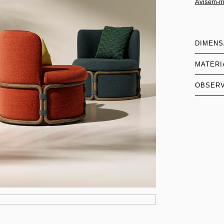
Avisem-m
DIMEN
MATERI
OBSER