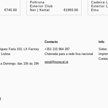
Poltrona
Cadeira 
Exterior Club
Exterior L
€745.00
Net | Kettal
€1993.00
Emu
Contacto
Info
igues Faria 103, LX Factory
+351 215 964 287
Sobre
 Lisboa
Chamada para a rede fixa nacional
Impre
Conta
geral@puracal.pt
a Domingo, das 10h às 19h
r