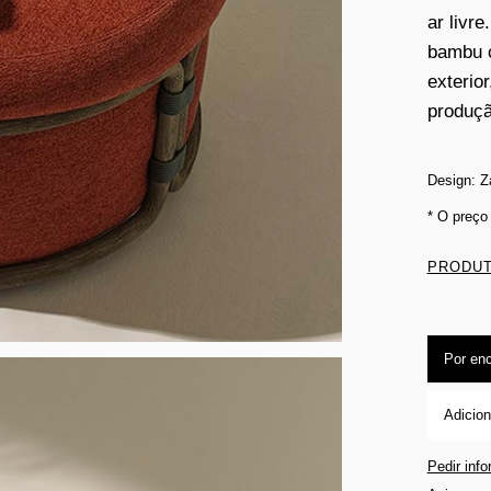
ar livre
bambu c
exterio
produçã
Design: Za
* O preço
PRODUT
Por en
Adicion
Pedir inf