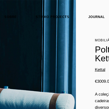
SOBRE
STUDIO PROJECTS
JOURNAL
MOBILI
Pol
Ket
Kettal
€
3009.
A coleç
cadeira
diverso