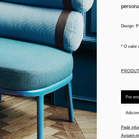
persona
Design: Pa
* O valor
PRODUT
Por en
Adicion
Pedir inf
Avisem-m