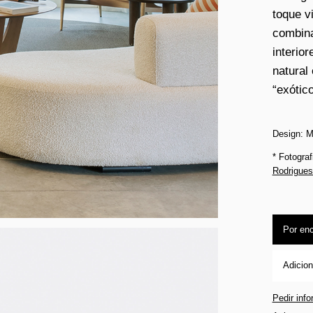
toque v
combina
interior
natural
“exótic
Design: M
* Fotogra
Rodrigues
Por en
Adicion
Pedir inf