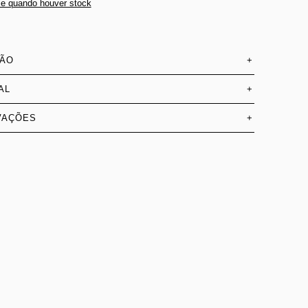
e quando houver stock
SÃO
+
AL
+
VAÇÕES
+