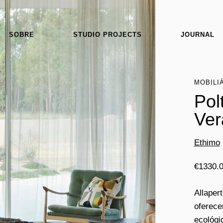
SOBRE
STUDIO PROJECTS
JOURNAL
MOBILI
Pol
Ver
Ethimo
€
1330.
Allaper
oferec
ecológi