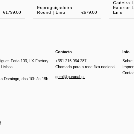
Cadeira 
Espreguiçadeira
Exterior L
€1799.00
Round | Emu
€679.00
Emu
Contacto
Info
igues Faria 103, LX Factory
+351 215 964 287
Sobre
 Lisboa
Chamada para a rede fixa nacional
Impre
Conta
geral@puracal.pt
a Domingo, das 10h às 19h
r