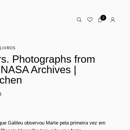
0
LIVROS
s. Photographs from
 NASA Archives |
chen
n
ue Galileu observou Marte pela primeira vez em