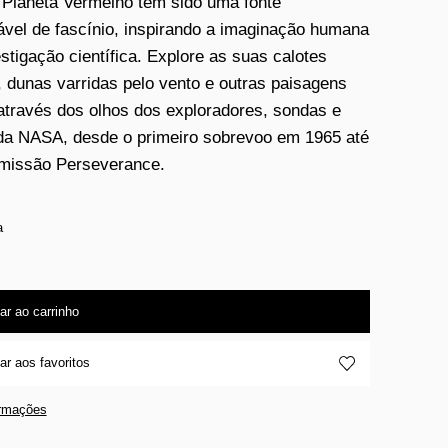
 Planeta Vermelho tem sido uma fonte
ável de fascínio, inspirando a imaginação humana
estigação científica. Explore as suas calotes
, dunas varridas pelo vento e outras paisagens
através dos olhos dos exploradores, sondas e
da NASA, desde o primeiro sobrevoo em 1965 até
 missão Perseverance.
a
ar ao carrinho
ar aos favoritos
ormações