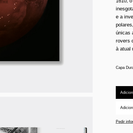
1610, o
inesgot
e a inv
polares
únicas 
rovers 
à atual
Capa Dur
Adicion
Adicion
Pedir inf