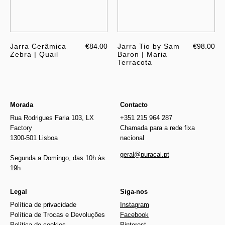
Jarra Cerâmica
€84.00
Jarra Tio by Sam
€98.00
Zebra | Quail
Baron | Maria
Terracota
Morada
Contacto
Rua Rodrigues Faria 103, LX
+351 215 964 287
Factory
Chamada para a rede fixa
1300-501 Lisboa
nacional
geral@puracal.pt
Segunda a Domingo, das 10h às
19h
Legal
Siga-nos
Política de privacidade
Instagram
Política de Trocas e Devoluções
Facebook
Política de cookies
Pinterest