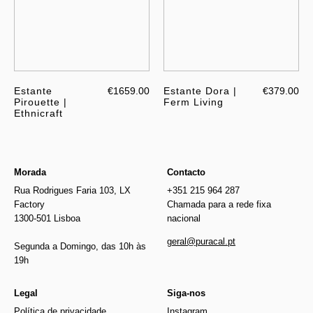
Estante
€1659.00
Estante Dora |
€379.00
Pirouette |
Ferm Living
Ethnicraft
Morada
Contacto
Rua Rodrigues Faria 103, LX
+351 215 964 287
Factory
Chamada para a rede fixa
1300-501 Lisboa
nacional
geral@puracal.pt
Segunda a Domingo, das 10h às
19h
Legal
Siga-nos
Política de privacidade
Instagram