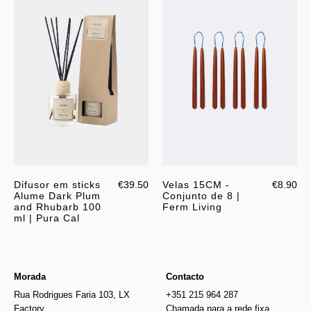
Difusor em sticks
€39.50
Velas 15CM -
€8.90
Alume Dark Plum
Conjunto de 8 |
and Rhubarb 100
Ferm Living
ml | Pura Cal
Morada
Contacto
Rua Rodrigues Faria 103, LX
+351 215 964 287
Factory
Chamada para a rede fixa