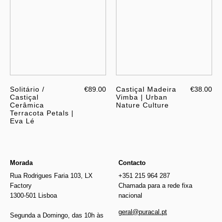
Solitário /
€89.00
Castiçal Madeira
€38.00
Castiçal
Vimba | Urban
Cerâmica
Nature Culture
Terracota Petals |
Eva Lé
Morada
Contacto
Rua Rodrigues Faria 103, LX
+351 215 964 287
Factory
Chamada para a rede fixa
1300-501 Lisboa
nacional
geral@puracal.pt
Segunda a Domingo, das 10h às