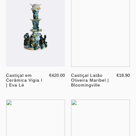
Castiçal em
€420.00
Castiçal Latão
€18.90
Cerâmica Vigia l
Oliveira Maribel |
| Eva Lé
Bloomingville