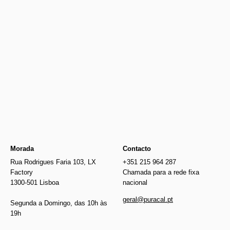
Newer
€36.00
€280.00
Older
Morada
Contacto
Rua Rodrigues Faria 103, LX
+351 215 964 287
Factory
Chamada para a rede fixa
1300-501 Lisboa
nacional
geral@puracal.pt
Segunda a Domingo, das 10h às
19h