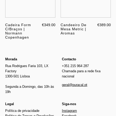
Cadeira Form
€349.00
Candeeiro De
€389.00
C/Braços |
Mesa Metric |
Normann
Aromas
Copenhagen
Morada
Contacto
Rua Rodrigues Faria 103, LX
+351 215 964 287
Factory
Chamada para a rede fixa
1300-501 Lisboa
nacional
geral@puracal.pt
Segunda a Domingo, das 10h às
19h
Legal
Siga-nos
Política de privacidade
Instagram
Política de Trocas e Devoluções
Facebook