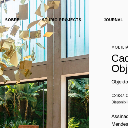
SOBRE
STUDIO PROJECTS
JOURNAL
MOBILI
Cad
Obj
Objekto
€
2337.
Disponibil
Assinad
Mendes 