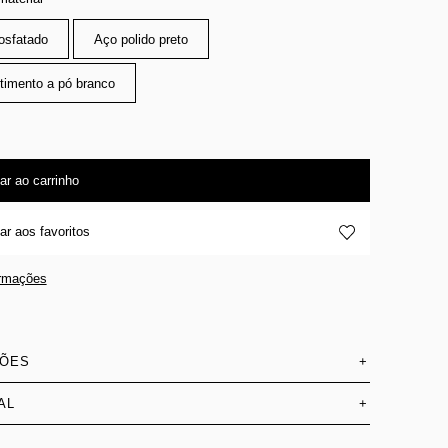
osfatado
Aço polido preto
timento a pó branco
ar ao carrinho
ar aos favoritos
ormações
SÕES
+
AL
+