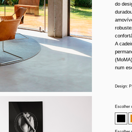
do desi
duradou
amovíve
robuste
confort
A cadei
permane
(MoMA),
num esc
Design: 
Escolher 
Escolher 