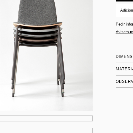
Adicion
Pedir inf
Avisem-m
DIMEN
MATERI
OBSER