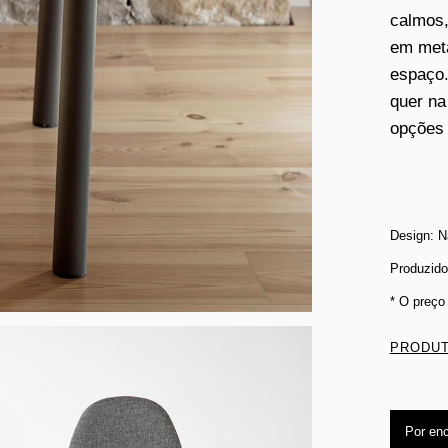
calmos,
em meta
espaço.
quer na
opções 
Design: Na
Produzid
* O preço
PRODUT
Por en