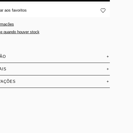
ar aos favoritos
ormações
e quando houver stock
SÃO
+
AIS
+
VAÇÕES
+