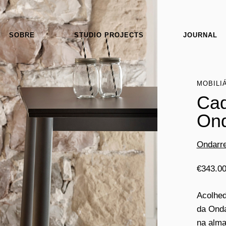
SOBRE
STUDIO PROJECTS
JOURNAL
MOBILI
Cad
Ond
Ondarre
€
343.0
Acolhed
da Onda
na alma