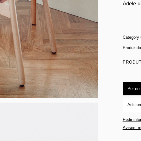
Adele u
Category 
Produzido
PRODUT
Por en
Adicion
Pedir inf
Avisem-m