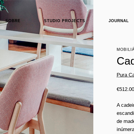
SOBRE
STUDIO PROJECTS
JOURNAL
MOBILI
Cad
Pura Ca
€
512.0
A cadei
escandi
de mad
inúmera