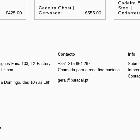
Cadeira B
Cadeira Ghost |
Steel |
€425.00
Gervasoni
€555.00
Ondarret
Contacto
Info
igues Faria 103, LX Factory
+351 215 964 287
Sobre
 Lisboa
Chamada para a rede fixa nacional
Impre
Conta
geral@puracal.pt
a Domingo, das 10h às 19h
r