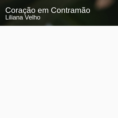
Coração em Contramão
Liliana Velho
"Coração em Contramão" é uma
celebração do coração humano e de
todas as suas complexidades, mas
também das vulnerabilidades...
Liliana Velho
"
Coração em Contramão
"